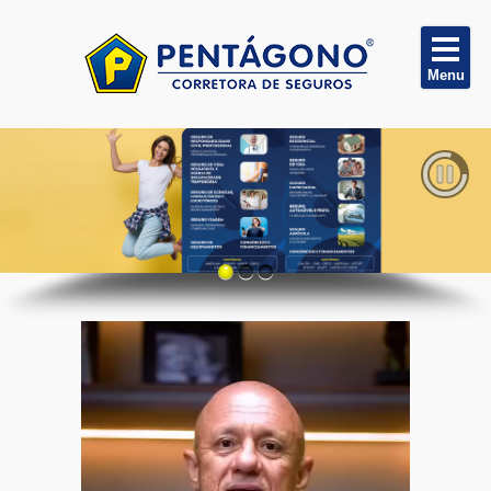
Tocador
de
vídeo